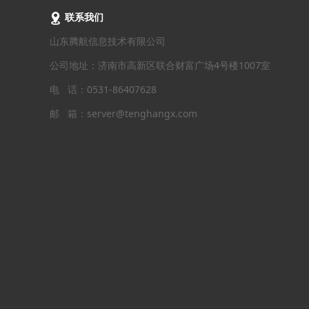
联系我们
山东腾航信息技术有限公司
公司地址：济南市高新区联合财富广场4号楼1007室
电 话：0531-86407628
邮 箱：server@tenghangx.com