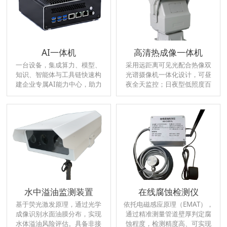
AI一体机
高清热成像一体机
一台设备，集成算力、模型、
采用远距离可见光配合热像双
知识、智能体与工具链快速构
光谱摄像机一体化设计，可昼
建企业专属AI能力中心，助力
夜全天监控；日夜型低照度百
企业智能化升级
万像素级彩转黑摄像机，可实
现昼夜连续监控采用连续变
焦。
水中溢油监测装置
在线腐蚀检测仪
基于荧光激发原理，通过光学
依托电磁感应原理（EMAT），
成像识别水面油膜分布，实现
通过精准测量管道壁厚判定腐
水体溢油风险评估。具备非接
蚀程度，检测精度高、可实现