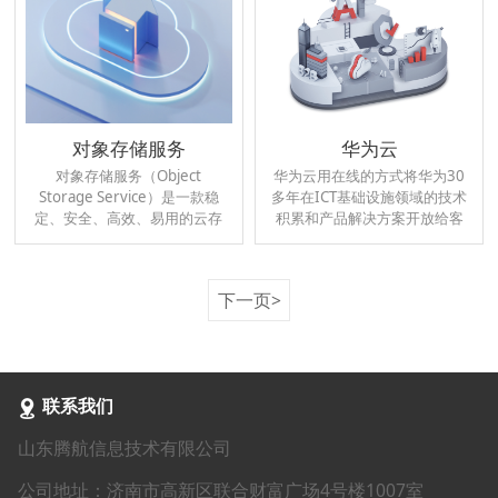
对象存储服务
华为云
对象存储服务（Object
华为云用在线的方式将华为30
Storage Service）是一款稳
多年在ICT基础设施领域的技术
定、安全、高效、易用的云存
积累和产品解决方案开放给客
储服务，具备标准Restful API
户，致力于提供稳定可靠、安
接口，可存储任意数量和形式
全可信、可持续创新的云服
的非结构化数据
务，做智能世界的“黑土地”，推
下一页>
进实现“用得起、用得好、用得
放心”的普惠AI。华为云作为底
座，为华为全栈全场景AI战略
提供强大的算力平台和更易用
的开发平台。
联系我们
山东腾航信息技术有限公司
公司地址：济南市高新区联合财富广场4号楼1007室